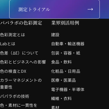
測定トライアル
パパラボの色彩測定
業界別活用例
色彩測定とは
建設
Labとは
自動車・輸送機器
色差（ΔE）について
包装・容器・紙
色彩とビジネスへの影響
食品・飲料
色の検査とDX
化粧品・日用品
カラーマネジメントの
医療・医薬品
重要性
電子機器・半導体
パパラボの技術
繊維・衣料
色・素材に一貫性を
素材