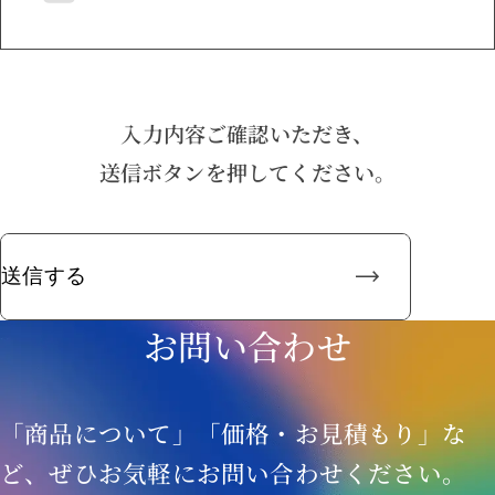
- お客様からのお問い合わせ内容への回
答およびご要望に応じたご提案
- 製品・測定動画・サービスに関する情
入力内容ご確認いただき、
報の配信（お客様の同意を得た場合に限
送信ボタンを押してください。
ります）
- 配信コンテンツの購読者を対象とした
キャンペーン等の実施
また、上記に加え、以下の目的で必要な
お問い合わせ
範囲内において個人情報を利用させてい
ただきます。
「商品について」「価格・お見積もり」な
- 商品およびサービスの開発・改善
ど、ぜひお気軽にお問い合わせください。
- アンケートご協力のお願い