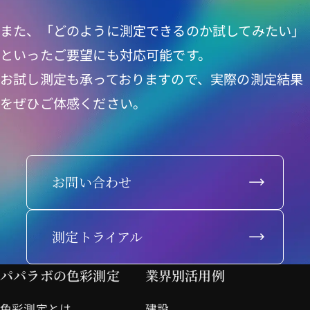
- 統計資料や分析データの作成（個人を
また、「どのように測定できるのか試してみたい」
特定できない形での利用）
といったご要望にも対応可能です。
お試し測定も承っておりますので、実際の測定結果
2. 収集する個人情報の種類
上記目的の達成に必要な範囲内で、以下
をぜひご体感ください。
の情報を収集させていただきます。
- お名前
- 会社名、部署名
お問い合わせ
- 連絡先（電話番号、FAX番号、メール
アドレス、住所）
測定トライアル
※これらの情報は、必要に応じて「必
須」または「任意」としてフォーム等に
パパラボの色彩測定
業界別活用例
明記いたします。
色彩測定とは
建設