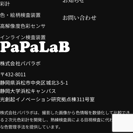
囲内でのみ利用し、それ以外の目的には
彩計
利用いたしません。
色・絵柄検査装置
お問い合わせ
高解像度色彩センサ
4. 個人情報の管理
インライン検査装置
当社は、個人情報への不正アクセス、漏
えい、改ざん、紛失等を防止するため
に、以下のような適切な安全管理措置を
株式会社パパラボ
講じています。
〒432-8011
- アクセス制限の実施
静岡県浜松市中央区城北3-5-1
- 社員への教育および監督
静岡大学浜松キャンパス
光創起イノベーション研究拠点棟311号室
- セキュリティ対策ソフトウェアの導入
- 定期的な点検および見直し
株式会社パパラボは、撮影した画像から色情報を数値化して比較でき
る２次元色彩計を開発し、熟練検査員による目視検査に代わる画期的
な色管理手法を提供しています。
5. クッキー（Cookie）の使用について