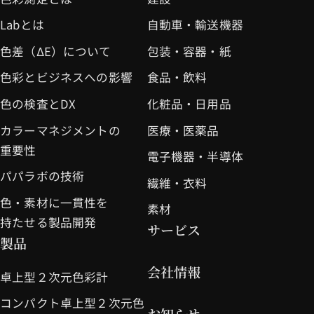
3. 個人情報の利用および第三者提供
Labとは
自動車・輸送機器
当社は、以下の場合を除き、個人情報を
色差（ΔE）について
包装・容器・紙
第三者に提供または開示いたしません。
色彩とビジネスへの影響
食品・飲料
- お客様の同意・許可を得た場合
色の検査とDX
化粧品・日用品
- 商品やサービス提供に伴い、業務委託
カラーマネジメントの
医療・医薬品
先（販売代理店など）に情報を共有する
重要性
電子機器・半導体
必要がある場合
パパラボの技術
（この場合、委託先とは適切な個人情報
繊維・衣料
色・素材に一貫性を
保護契約を締結します）
素材
持たせる製品開発
- 法令に基づき開示を求められた場合
サービス
製品
（裁判所や行政機関などからの正当な請
会社情報
求を含む）
卓上型２次元色彩計
個人情報は、上記目的の達成に必要な範
コンパクト卓上型２次元色
お知らせ