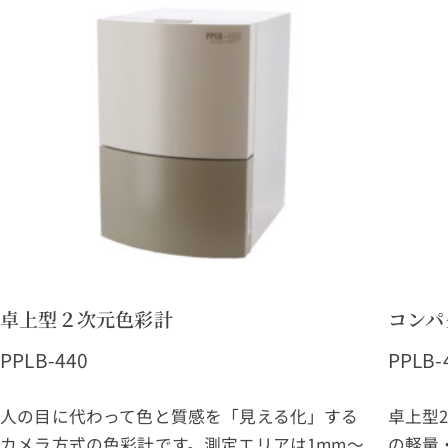
卓上型２次元色彩計
コンパ
PPLB-440
PPLB-
人の目に代わって色と質感を「見える化」する
卓上型
カメラ方式の色彩計です。測定エリアは1mm～
の軽量