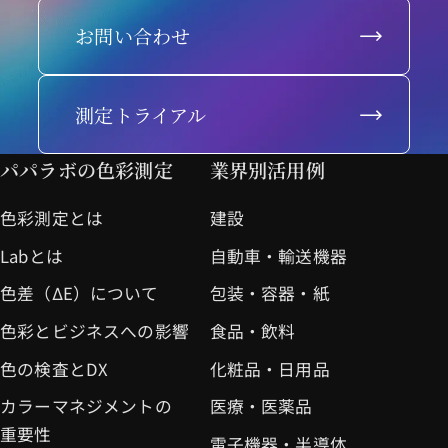
お問い合わせ
測定トライアル
パパラボの色彩測定
業界別活用例
色彩測定とは
建設
Labとは
自動車・輸送機器
色差（ΔE）について
包装・容器・紙
色彩とビジネスへの影響
食品・飲料
色の検査とDX
化粧品・日用品
カラーマネジメントの
医療・医薬品
重要性
電子機器・半導体